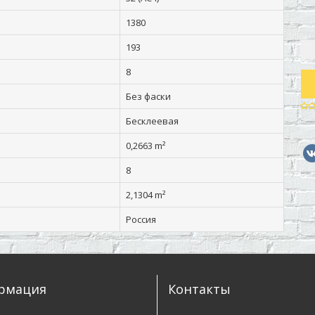
1380
193
8
Без фаски
Бесклеевая
0,2663 m²
8
2,1304 m²
Россия
рмация
Контакты