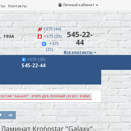
Личный кабинет
иты
Контакты
+375 (44)
545-22-
,
193А
+375 (29)
44
+375
(25)
Все контакты
+375 (25)
545-22-44
TAR "GALAXY" , D1815 ДУБ ЛУННЫЙ (32 КЛ / 8 ММ)
Ламинат Kronostar "Galaxy" ,