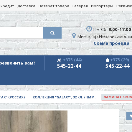
 кредит
Доставка
Возврат товара
Галерея
Импортёры
Реквиз
Пн-Сб
9:00-17:00
Минск, пр.Независимости
Схема проезда
+375 (44)
+375 (29)
резвонить вам?
545-22-44
545-22-44
ЛАМИНАТ KRONOS
AR" (РОССИЯ)
КОЛЛЕКЦИЯ "GALAXY", 32 КЛ. / 8ММ.