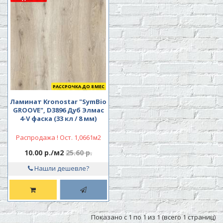
РАССРОЧКА ДО 8 МЕС
Ламинат Kronostar "SymBio
GROOVE", D3896 Дуб Элмас
4-V фаска (33 кл / 8 мм)
Распродажа ! Ост. 1,0661м2
10.00 р./м2
25.60 р.
Нашли дешевле?
Показано с 1 по 1 из 1 (всего 1 страниц)