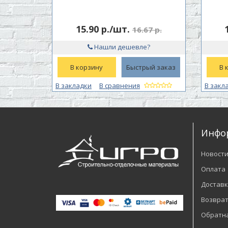
15.90 р./шт.
16.67 р.
Нашли дешевле?
В корзину
Быстрый заказ
В 
В закладки
В сравнения
В закл
Инфо
Новост
Оплата
Доставк
Возврат
Обратна