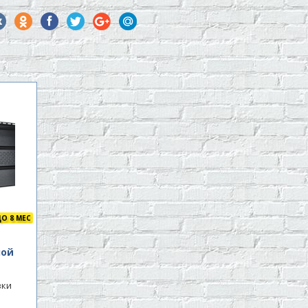
О 8 МЕС
,
ной
вки