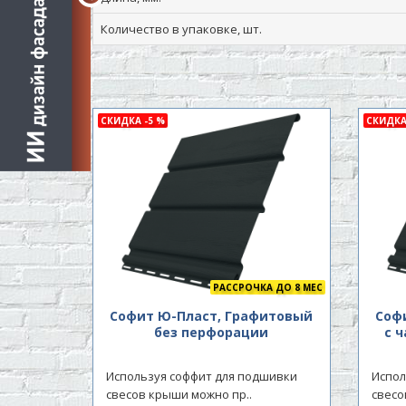
Количество в упаковке, шт.
СКИДКА -5 %
СКИДКА
РАССРОЧКА ДО 8 МЕС
Софит Ю-Пласт, Графитовый
Соф
без перфорации
с 
Используя соффит для подшивки
Испол
свесов крыши можно пр..
свесо