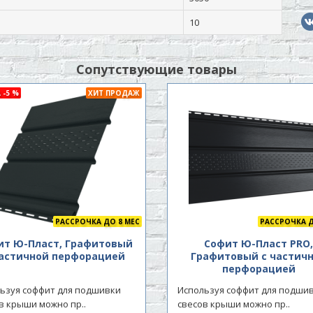
10
Сопутствующие товары
 -5 %
ХИТ ПРОДАЖ
РАССРОЧКА ДО 8 МЕС
РАССРОЧКА Д
ит Ю-Пласт, Графитовый
Софит Ю-Пласт PRO
частичной перфорацией
Графитовый с частич
перфорацией
ьзуя соффит для подшивки
Используя соффит для подши
в крыши можно пр..
свесов крыши можно пр..