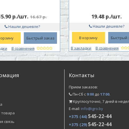
15.90 р./шт.
19.48 р./шт.
16.67 р.
Нашли дешевле?
Нашли дешевле?
В корзину
Быстрый 
корзину
Быстрый заказ
В закладки
В сравнения
адки
В сравнения
рмация
Контакты
и
Прием заказов:
Пн-Сб с
9:00
до
17:00
.
Круглосуточно, 7 дней в неде
а
E-mail:
info@igro.by
 товара
545-22-44
+375 (44)
я связь
545-22-44
+375 (29)