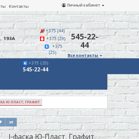
Личный кабинет
иты
Контакты
+375 (44)
545-22-
,
193А
+375 (29)
44
+375
(25)
Все контакты
+375 (25)
545-22-44
СКА Ю-ПЛАСТ, ГРАФИТ
J-фаска Ю-Пласт, Графит