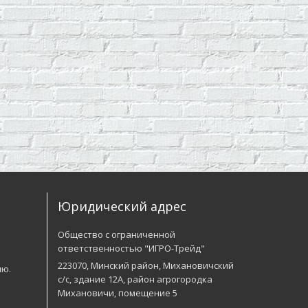
Юридический адрес
Общество с ограниченной
ответственностью "ИГРО-Трейд"
223070, Минский район, Михановичский
лю.
с/с, здание 12А, район агрогородка
Михановичи, помещение 5