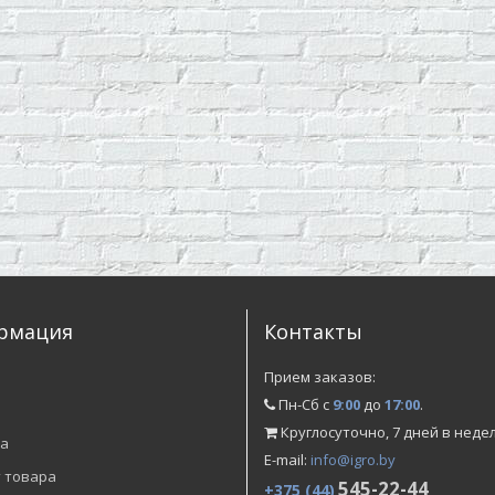
рмация
Контакты
и
Прием заказов:
Пн-Сб с
9:00
до
17:00
.
Круглосуточно, 7 дней в неде
а
E-mail:
info@igro.by
 товара
545-22-44
+375 (44)