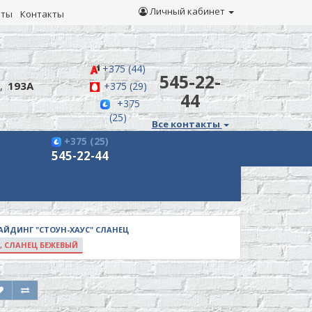
Личный кабинет
иты
Контакты
+375 (44)
545-22-
,
193А
+375 (29)
44
+375
(25)
Все контакты
+375 (25)
545-22-44
ЙДИНГ "СТОУН-ХАУС" СЛАНЕЦ
, СЛАНЕЦ БЕЖЕВЫЙ