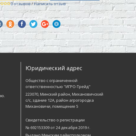
0 отзывов
/
Написать отзыв
Юридический адрес
Общество с ограниченной
ответственностью "ИГРО-Трейд"
223070, Минский район, Михановичский
лю.
с/с, здание 12А, район агрогородка
Михановичи, помещение 5
Свидетельство о регистрации
№ 692153309 от 24 декабря 2019 г.
Выдано Минским райисполкомом