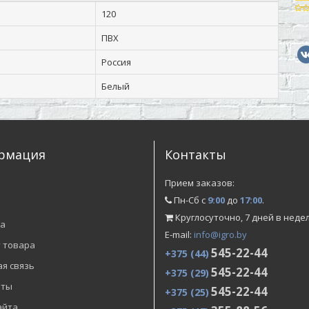
120
ПВХ
Россия
Белый
рмация
Контакты
и
Прием заказов:
Пн-Сб с
9:00
до
17:00
.
Круглосуточно, 7 дней в неде
а
E-mail:
info@igro.by
 товара
545-22-44
+375 (44)
я связь
545-22-44
+375 (29)
иты
545-22-44
+375 (25)
айта